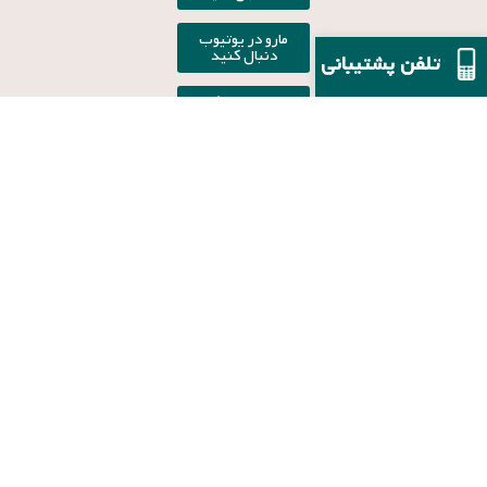
مارو در یوتیوب
دنبال کنید
تلفن پشتیبانی
مارو در اینستاگرام
دنبال کنید
لینک های مهم
راهنمای مشتریان
نمادها
نحوه ثبت
فروشگاه
سفارش
درباره ما
رویه ارسال
تماس با ما
سفارش
شیوه‌های