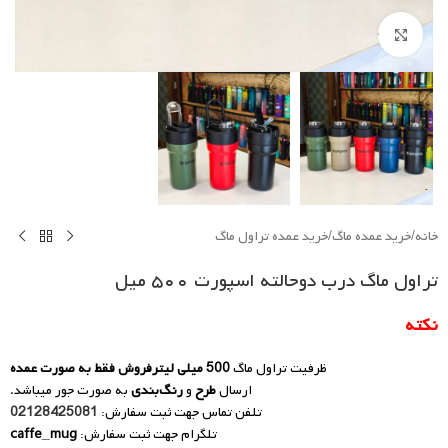
Click to enlarge
خانه
/
خرید عمده ماگ
/
خرید عمده تراول ماگ
تراول ماگ درب دوحالته اسپورت ۵۰۰ میل
نکته
ظرفیت تراول ماگ
500 میلی لیتر
فروش فقط به صورت عمده
ارسال
طرح
و
رنگ‌بندی
به صورت جور میباشد.
تلفن تماس جهت ثبت سفارش:
02128425081
تلگرام جهت ثبت سفارش:
caffe_mug