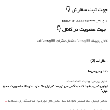
جهت ثبت سفارش 👇
09031013300
📲
caffe_mug
⭐️
جهت عضویت در کانال 👇
کانال روبیکا:
cafemug88
کانال تلگرام:
caffemug88
نظرات (0)
نقد و بررسی‌ها
هنوز بررسی‌ای ثبت نشده است.
اولین کسی باشید که دیدگاهی می نویسد “تراول ماگ درب دوحالته اسپورت ۵۰۰
میل”
*
نشانی ایمیل شما منتشر نخواهد شد.
بخش‌های موردنیاز علامت‌گذاری شده‌اند