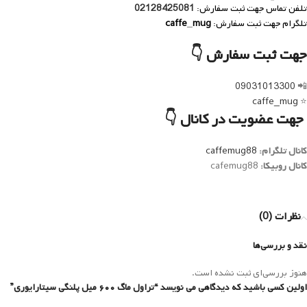
تلفن تماس جهت ثبت سفارش:
02128425081
تلگرام جهت ثبت سفارش:
caffe_mug
جهت ثبت سفارش 👇
09031013300
📲
caffe_mug
⭐️
جهت عضویت در کانال 👇
کانال تلگرام:
caffemug88
کانال روبیکا:
cafemug88
نظرات (0)
نقد و بررسی‌ها
هنوز بررسی‌ای ثبت نشده است.
اولین کسی باشید که دیدگاهی می نویسد “تراول ماگ ۶۰۰ میل پلنگی سیتارایوری”