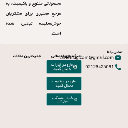
محصولاتی متنوع و باکیفیت، به
مرجع معتبری برای مشتریان
خوش‌سلیقه تبدیل شده
است.
تماس با ما
شبکه های اجتماعی
جدیدترین مقالات
caffemug.com@gmail.com
مارو در آپارات
02128425081
دنبال کنید
مارو در یوتیوب
دنبال کنید
مارو در اینستاگرام
دنبال کنید