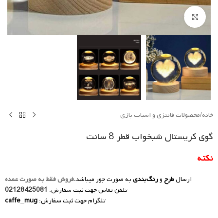
Click to enlarge
خانه
/
محصولات فانتزی و اسباب بازی
گوی کریستال شبخواب قطر 8 سانت
نکته
ارسال
طرح
و
رنگ‌بندی
به صورت جور میباشد.
فروش فقط به صورت عمده
تلفن تماس جهت ثبت سفارش:
02128425081
تلگرام جهت ثبت سفارش:
caffe_mug