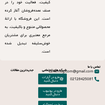
کیفیت، فعالیت خود را در
صنف عمده‌فروشان آغاز کرده
است. این فروشگاه با ارائهٔ
محصولاتی متنوع و باکیفیت، به
مرجع معتبری برای مشتریان
خوش‌سلیقه تبدیل شده
است.
تماس با ما
شبکه های اجتماعی
جدیدترین مقالات
caffemug.com@gmail.com
مارو در آپارات
02128425081
دنبال کنید
مارو در یوتیوب
دنبال کنید
مارو در اینستاگرام