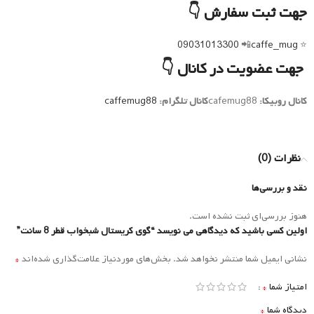
جهت ثبت سفارش 👇
09031013300
📲
caffe_mug
⭐️
جهت عضویت در کانال 👇
کانال روبیکا:
cafemug88
کانال تلگرام:
caffemug88
نظرات (0)
نقد و بررسی‌ها
هنوز بررسی‌ای ثبت نشده است.
اولین کسی باشید که دیدگاهی می نویسد “گوی کریستال شبخواب قطر 8 سانت”
*
نشانی ایمیل شما منتشر نخواهد شد.
بخش‌های موردنیاز علامت‌گذاری شده‌اند
*
امتیاز شما
*
دیدگاه شما