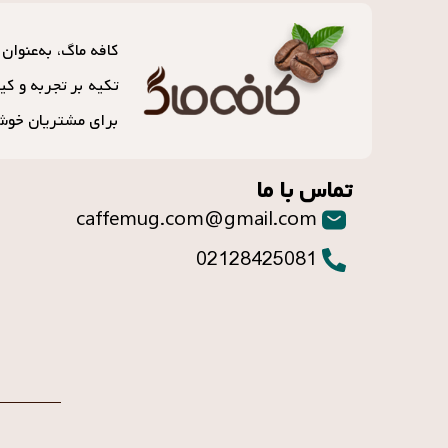
تکیه بر تجربه و کی
برای مشتریان خوش
تماس با ما
caffemug.com@gmail.com
02128425081