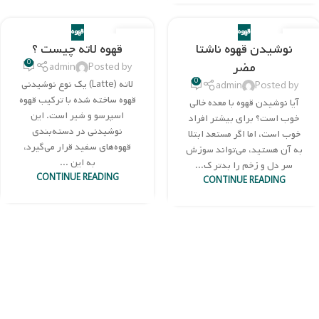
قهوه
قهوه
21
22
نوشیدن قهوه ناشتا
قهوه لاته چیست ؟
نوامبر
نوامبر
0
مضر
admin
Posted by
0
لاته (Latte) یک نوع نوشیدنی
admin
Posted by
قهوه ساخته شده با ترکیب قهوه
آیا نوشیدن قهوه با معده خالی
اسپرسو و شیر است. این
خوب است؟ برای بیشتر افراد
نوشیدنی در دسته‌بندی
خوب است، اما اگر مستعد ابتلا
قهوه‌های سفید قرار می‌گیرد،
به آن هستید، می‌تواند سوزش
به این ...
سر دل و زخم را بدتر ک...
CONTINUE READING
CONTINUE READING