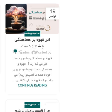
19
نوامبر
دسته‌بندی نشده
اثر قهوه بر هماهنگی
چشم و دست
0
admin
Posted by
قهوه بر هماهنگی چشم و دست
اثر می گذارد 1. قهوه و
هماهنگی دست و چشم: مروری
کوتاه همه ما (امیدواریم) می
دانیم که قهوه دارای کافئین ...
CONTINUE READING
دسته‌بندی نشده
15
چرا قهوه باعث ترشح