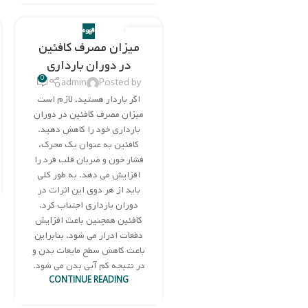
قهوه
23
میزان مصرف کافئین
نوامبر
در دوران بارداری
0
admin
Posted by
اگر باردار هستید، لازم است
میزان مصرف کافئین در دوران
بارداری خود را کاهش دهید.
کافئین به عنوان یک محرک،
فشار خون و ضربان قلب فرد را
افزایش می دهد. به طور کلی
باید از هر دوی این اثرات در
دوران بارداری اجتناب کرد.
کافئین همچنین باعث افزایش
دفعات ادرار می شود، بنابراین
باعث کاهش سطح مایعات بدن و
در نتیجه کم آبی بدن می شود.
CONTINUE READING