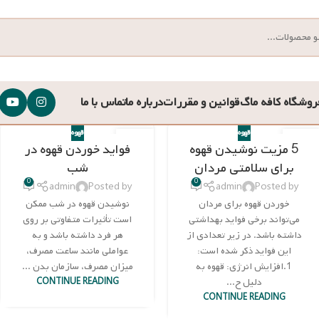
روشگاه کافه ماگ
قوانین و مقررات
درباره ما
تماس با ما
قهوه
قهوه
27
28
5 مزیت نوشیدن قهوه
فواید خوردن قهوه در
نوامبر
نوامبر
برای سلامتی مردان
شب
0
0
admin
Posted by
admin
Posted by
خوردن قهوه برای مردان
نوشیدن قهوه در شب ممکن
می‌تواند برخی فواید بهداشتی
است تأثیرات متفاوتی بر روی
داشته باشد. در زیر تعدادی از
هر فرد داشته باشد و به
این فواید ذکر شده است:
عواملی مانند ساعت مصرف،
1.افزایش انرژی: قهوه به
میزان مصرف، سازمان بدن ...
دلیل ح...
CONTINUE READING
CONTINUE READING