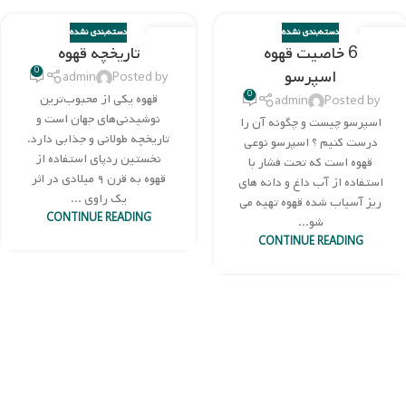
دسته‌بندی نشده
دسته‌بندی نشده
17
18
6 خاصیت قهوه
تاریخچه قهوه
نوامبر
نوامبر
0
اسپرسو
admin
Posted by
0
قهوه یکی از محبوب‌ترین
admin
Posted by
نوشیدنی‌های جهان است و
اسپرسو چیست و چگونه آن را
تاریخچه طولانی و جذابی دارد.
درست کنیم ؟ اسپرسو نوعی
نخستین ردپای استفاده از
قهوه است که تحت فشار با
قهوه به قرن ۹ میلادی در اثر
استفاده از آب داغ و دانه های
یک راوی ...
ریز آسیاب شده قهوه تهیه می
CONTINUE READING
شو...
CONTINUE READING