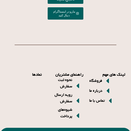
لینک های مهم
راهنمای مشتریان
نمادها
نحوه ثبت
فروشگاه
سفارش
درباره ما
رویه ارسال
تماس با ما
سفارش
شیوه‌های
پرداخت
2025 © تمام حقوق برای Coffemug محفوظ است.