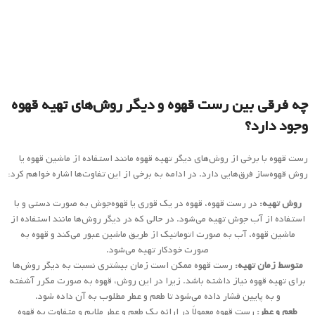
رست قهوه با برخی از روش‌های دیگر تهیه قهوه مانند استفاده از ماشین قهوه یا
روش قهوه‌ساز فرق‌هایی دارد. در ادامه به برخی از این تفاوت‌ها اشاره خواهم کرد:
روش تهیه:
در رست قهوه، قهوه در یک قوری یا قهوه‌جوش به صورت دستی و با
استفاده از آب جوش تهیه می‌شود. در حالی که در دیگر روش‌ها مانند استفاده از
ماشین قهوه، آب به صورت اتوماتیک از طریق ماشین عبور می‌کند و قهوه به
صورت خودکار تهیه می‌شود.
متوسط زمان تهیه:
رست قهوه ممکن است زمان بیشتری نسبت به دیگر روش‌ها
برای تهیه قهوه نیاز داشته باشد. زیرا در این روش، قهوه به صورت مکرر آشفته
و به پایین فشار داده می‌شود تا طعم و عطر مطلوب به آن داده شود.
طعم و عطر:
رست قهوه معمولاً در ارائه یک طعم و عطر ملایم و متفاوت به قهوه
تأثیرگذار است. این روش می‌تواند به طعم قهوه عمق و پیچیدگی بیشتری ببخشد.
میزان کنترل:
در رست قهوه، شما به طور مستقیم می‌توانید فرآیند تهیه قهوه را
کنترل کنید. می‌توانید میزان آشفتگی و زمان نگهداری قهوه در آب را تنظیم
کنید. در حالی که در دیگر روش‌ها، ماشین قهوه تنظیمات خاصی برای تهیه قهوه
دارد و شما کمترین کنترل را بر روی فرایند دارید.
به طور کلی، رست قهوه یک روش سنتی و دستی برای تهیه قهوه است که می‌تواند
تجربه‌ای منحصر به فرد و لذت‌بخش را برای علاقه‌مندان به قهوه ایجاد کند.