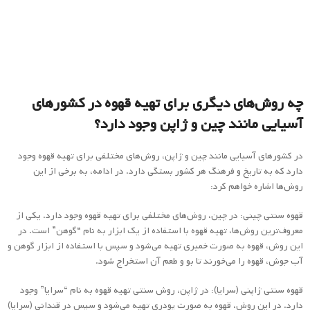
در کشورهای آسیایی مانند چین و ژاپن، روش‌های مختلفی برای تهیه قهوه وجود
دارد که به تاریخ و فرهنگ هر کشور بستگی دارد. در ادامه، به برخی از این
روش‌ها اشاره خواهم کرد:
قهوه سنتی چینی: در چین، روش‌های مختلفی برای تهیه قهوه وجود دارد. یکی از
معروف‌ترین روش‌ها، تهیه قهوه با استفاده از یک ابزار به نام “گوهن” است. در
این روش، قهوه به صورت خمیری تهیه می‌شود و سپس با استفاده از ابزار گوهن و
آب جوش، قهوه را می‌خورند تا بو و طعم آن استخراج شود.
قهوه سنتی ژاپنی (سرایا): در ژاپن، روش سنتی تهیه قهوه به نام “سرایا” وجود
دارد. در این روش، قهوه به صورت پودری تهیه می‌شود و سپس در قندانی (سرایا)
قرار می‌گیرد. آب جوش به آرامی به قندانی اضافه می‌شود و سپس با استفاده از
یک همزن خاص به نام “چاساکوبوشی”، قهوه به صورت خوبی مخلوط می‌شود.
قهوه سنتی ویتنامی (Ca phe sua da): در ویتنام، روش محبوب تهیه قهوه به نام
“کا فه سوا دا” است. در این روش، قهوه با استفاده از فیلتری خاص تهیه می‌شود
و سپس با شیر شیرین شده و بر روی یخ سرو می‌شود.
این فقط برخی از روش‌های تهیه قهوه در چین، ژاپن و ویتنام هستند. هر کشور
می‌تواند روش‌های خاص و منحصر به فرد خود را برای تهیه قهوه داشته باشد.
همچنین، مدرن ترین روش‌های تهیه قهوه نیز در این کشورها پراکنده است، از