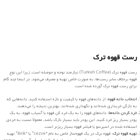
رست قهوه ترک (Turkish Coffee) نیازمند توجه و حوصله است، زیرا این نوع
قهوه برخلاف سایر رست‌ها، به صورت خاص تهیه و مصرف می‌شود. در اینجا چند گام
برای رست قهوه ترک آورده شده است:
انتخاب دانه قهوه:
از دانه‌های قهوه با کیفیت و تازه استفاده کنید. دانه‌هایی که
به تازگی خریداری شده‌اند و نگهداری شده‌اند، بهترین نتیجه را می‌دهند.
خرد کردن دانه‌ها:
دانه‌های قهوه را به یک خرد کن قهوه یا آسیاب قهوه، به یک
پودر بسیار ریز خرد کنید. این پودر باید بسیار نازک باشد، معمولاً نسبت به خردی
استفاده شده در اسپرسو یا فیلتر قهوه بسیار ریزتر است.
تهیه قهوه ترک:
قهوه ترک در یک قهوه‌ساز خاص به نام “cezve” یا “ibrik” تهیه
می‌شود. مقدار مناسبی از پودر قهوه را به همراه شکر (اختیاری) و آب را در cezve
قرار دهید. نسبت آب به قهوه و شکر به سلیقه خودتان بستگی دارد.
پخت قهوه:
قهوه را با حرارت ملایم به جوش آورید. در هنگام جوشاندن، تشکیل
حباب‌های کوچک در سطح قهوه نشان‌دهنده‌ی آماده بودن آن است.
تقسیم به فنجان‌ها:
قهوه ترک را به فنجان‌ها تقسیم کرده و لذت ببرید. در
فنجان‌ها همچنین تهیه قهوه به همراه نمک و یا زعفران نیز رایج است.
قهوه ترک معمولاً در حضور دانه‌های قهوه رست شده‌ی تازه و با رعایت نکات تهیه‌ی
صحیح، طعم غنی و مطبوعی دارد.