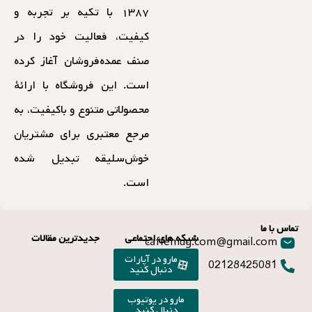
خوش‌سلیقه تبدیل شده
است.
تماس با ما
شبکه های اجتماعی
جدیدترین مقالات
caffemug.com@gmail.com
مارو در آپارات
02128425081
دنبال کنید
مارو در یوتیوب
دنبال کنید
مارو در اینستاگرام
دنبال کنید