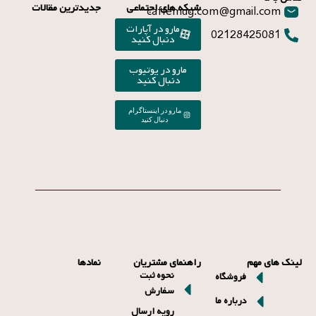
شبکه های اجتماعی
جدیدترین مقالات
caffemug.com@gmail.com
مارو در آپارات
02128425081
دنبال کنید
مارو در یوتیوب
دنبال کنید
مارو در اینستاگرام
دنبال کنید
لینک های مهم
راهنمای مشتریان
نمادها
نحوه ثبت
فروشگاه
سفارش
درباره ما
رویه ارسال