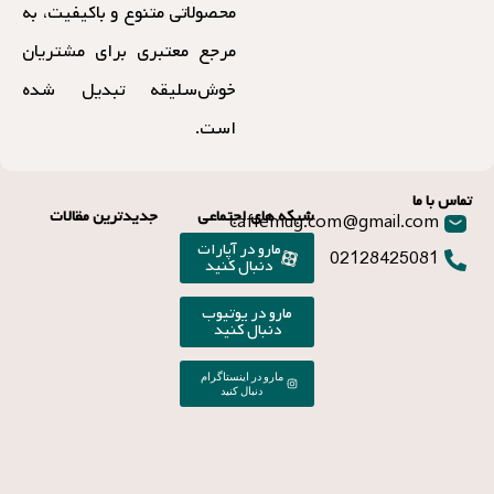
محصولاتی متنوع و باکیفیت، به
مرجع معتبری برای مشتریان
خوش‌سلیقه تبدیل شده
است.
تماس با ما
شبکه های اجتماعی
جدیدترین مقالات
caffemug.com@gmail.com
مارو در آپارات
02128425081
دنبال کنید
مارو در یوتیوب
دنبال کنید
مارو در اینستاگرام
دنبال کنید