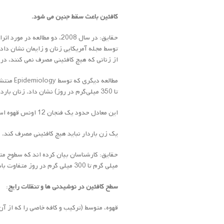
کافئین باعث سقط جنین می شود
.
حقایق: در سال 2008، دو مطال
از زنانی که هیچ کافئینی مصرف نمی کنند، 
تا 350 میلی‌گرم در روز) نشان داد. زنان باردار باید مصرف کافئین را به کمتر از 200 میلی گرم در روز محدود کنند.
این معادل حدود یک فنجان 12 اونس قهوه است.
یک زن باردار نباید هیچ کافئینی مصرف کند.
میلی گرم تا 300 میلی گرم در روز متفاوت باشد.
سطح کافئین در نوشیدنی ها و تنقلات رایج
:
قهوه، متوسط (ترکیب و کافه خاصی را که از آ