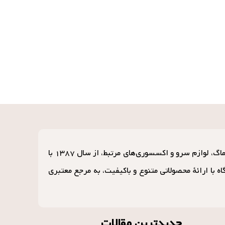
کافه ماگ، به‌عنوان یکی از پیشگامان و بزرگترین مراجع عمده‌فروشی در زمینهٔ ماگ، تراول ماگ، لوازم سرو و اکسسوری‌های مرتبط، از سال ۱۳۸۷ با
 با ارائهٔ محصولاتی متنوع و باکیفیت، به مرجع معتبری
جدیدترین مقالات