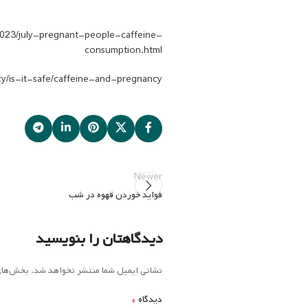
2023/july-pregnant-people-caffeine-
consumption.html
y/is-it-safe/caffeine-and-pregnancy/
Newer
فواید خوردن قهوه در شب
دیدگاهتان را بنویسید
نشانی ایمیل شما منتشر نخواهد شد.
بخش‌های 
*
دیدگاه