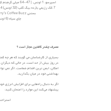
اسپرسو، 1 اونس. | 47-64 میلی گرم
دم کرده، ب
7 کک رژیمی یازده بیگ گلپ (32 اونس) 124 میلی گرم
بستنی Ben & Jerry’s Coffee Buzz (8 اونس) 72 میلی گرم
چای سیاه (6 اونس) 45 میلی گرم
مصرف چقدر کافئین مجاز است ؟
امکان، ایمن ترین اقدام شماست. اگر نمی توانی
بهداشتی خود در میان بگذارید.
اگر به دنبال راه‌هایی برای افزایش انرژی خو
پیشنهاد می‌کند این موارد را امتحان کنید:
استراحت