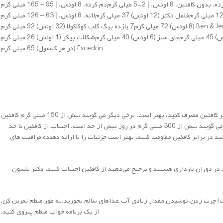
دون کافئین، 8 اونس. | 2-5 میلی گرم
دم کرده، 8 اونس. | 95 – 165 میلی گرم
فلفل دکتر (12 اونس) 37 میلی گرم
لاته، 8 اونس. | 63 – 126 میلی گرم
7 یازده بیگ گلپ کوکاکولا (32 اونس) 92 میلی گرم
چای سبز (6 اونس) 40 میلی گرم
شکلات بیکر (1 اونس) 26 میلی گرم
Excedrin (در هر کپسول) 65 میلی گرم
بسیاری از کارشناسان می گویند که هر چه کمتر کافئین مصرف کنید، بهتر است. برخی دیگر می گویند بیش از 150 میلی گرم کافئین
در روز بیش از حد است، در حالی که دیگران می گویند بیش از 300 میلی گرم در روز بیش از حد است. اجتناب از کافئین تا حد
د در برابر کافئین مقاومت کنید، بهتر است جزئیات را با ارائه دهنده مراقبت های
د در دوران بارداری هستید و ترجیح می‌دهید از کافئین اجتناب کنید، دکتر نلسون
/ چرت زدن.
نوشیدن مقدار زیادی آب.
غذاهای سالم بخورید.
به طور منظم تمرین کن.
از یک برنامه خواب منظم پیروی کنید.