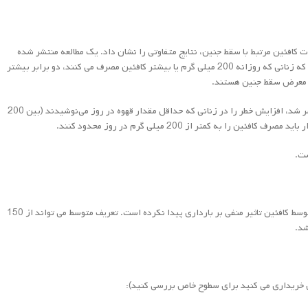
عه در مورد اثرات کافئین مرتبط با سقط جنین، نتایج متفاوتی را نشان داد. یک مطالعه منتشر شده
توسط مجله آمریکایی زنان و زایمان نشان داد که زنانی که روزانه 200 میلی گرم یا بیشتر کافئین مصرف می کنند، دو برابر بیشتر
در معرض سقط جنین هستند.
مطالعه دیگری که توسط Epidemiology منتشر شد، افزایش خطر را در زنانی که حداقل مقدار قهوه در روز می‌نوشیدند (بین 200
حقایق: کارشناسان بیان کرده اند که سطوح متوسط کافئین تاثیر منفی بر بارداری پیدا نکرده است. تعریف متوسط می تواند از 150
ن خریداری می کنید برای سطوح خاص بررسی کنید):