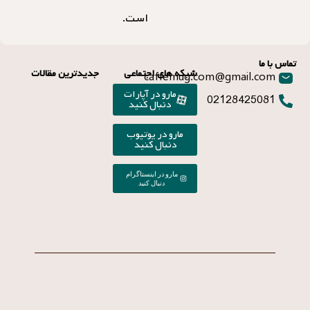
است.
تماس با ما
شبکه های اجتماعی
جدیدترین مقالات
caffemug.com@gmail.com
مارو در آپارات
02128425081
دنبال کنید
مارو در یوتیوب
دنبال کنید
مارو در اینستاگرام
دنبال کنید